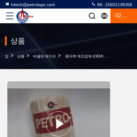
hitech@petrotape.com
86--15602138358
따옴표
상품
>
>
>
집
상품
바셀린 테이프
원자력 제조업체 (OEM) 가 유출물 파이프 라인을 위한 석유 테이프 (Petrowrap Petrolatum Tap)