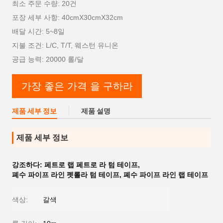
최소 주문 수량: 20건
포장 세부 사항: 40cmX30cmX32cm
배달 시간: 5~8일
지불 조건: L/C, T/T, 웨스턴 유니온
공급 능력: 20000 롤/달
가장 좋은 가격 을 구하라
제품 세부 정보
제품 설명
제품 세부 정보
강조하다:
페트로 랩 페트로 라 텀 테이프
,
폐수 파이프 라인 펫롤라 텀 테이프
,
폐수 파이프 라인 랩 테이프
색상:
갈색