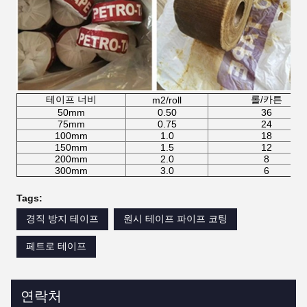
테이프 너비
롤/카튼
m2/roll
50mm
0.50
36
75mm
0.75
24
100mm
1.0
18
150mm
1.5
12
200mm
2.0
8
300mm
3.0
6
Tags:
경직 방지 테이프
원시 테이프 파이프 코팅
페트로 테이프
연락처