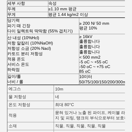
세부 사항
속성
두께
≥1.10 mm 평균
무게
평균 1.44 kg/m2 이상
당기력
≥ 200 N/ 50 mm
파기 때 긴장
평균 10%
다이 일렉트릭 딱딱함 (55% 겹치기)
≥ 16kV
산 내성 (10%Hcl)
훌륭합니다
저항 알칼리 (10%NaOH)
훌륭합니다
저항성 소금 (20% Nacl)
훌륭합니다
카토드 분리 저항성
< 500 mm2
적용 온도
-5 oC ~ +55 oC
서비스 온도
-50 oC ~ +75 oC
하락점
85 oC
길이/롤
10미터
너비 / 롤
50/75/100/150/200/300mm
에그스
10m
물 저항성
네
온도 저항성
최대 80°C
묻혀 있거나 노출 된 파이프, 케이블 라인,
적용
지 및 피팅, 탱크의 부식으로부터 보호하
소재
직물, 직물, 직물, 직물, 직물