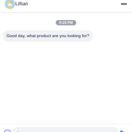
Lillian
직무용 페트로라텀 테이프
파이프 라인 플랜지에 대한
부식 방지 대용량 1.5Kg /
페트로라 텀 항 경식 기름
Sqm
테이프
9:28 PM
가장 좋은 가격 을 구하라
가장 좋은 가격 을 구하라
Good day, what product are you looking for?
TIANJIN CNPETRO HITECH CO.,LTD
hitech@petrotape.com
86--15602138358
양리우징 신산업단지, 시긴 지구, 천진, 300000