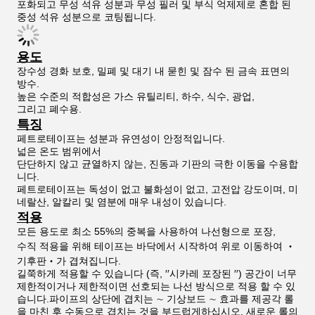
포화되고 무성 석유 성분과 무성 필러 및 부식 억제제로 혼합 된
중성 석유 성분으로 코팅됩니다.
용도
장수성 경화 보호, 밀폐 및 대기 내 묻힌 및 잠수 된 금속 표면의
방수.
높은 수준의 적합성은 가스 유틸리티, 하수, 식수, 광업,
그리고 폐수용.
특징
페트로테이프는 성분과 유연성이 안정적입니다.
넓은 온도 범위에서
단단하지 않고 균열하지 않는, 진동과 기판의 극한 이동을 수용합
니다.
페트로테이프는 독성이 없고 불화성이 없고, 고전압 강도이며, 미
네랄산, 알칼리 및 염분에 매우 내성이 있습니다.
적용
모든 용도로 최소 55%의 중복을 사용하여 나선형으로 포장,
수직 적용을 위해 테이프는 바닥에서 시작하여 위로 이동하여 ‧
기후판‧가 겹쳐집니다.
길쭉하게 적용할 수 있습니다 (즉, ′′시카레 포장된 ′′) 공간이 너무
제한적이거나 제한적이면 선호되는 나선 방식으로 적용 할 수 있
습니다.파이프의 상단에 겹치는 ∼ 기상보드 ∼ 효과를 제공각 롤
을 마친 후 수동으로 겹치는 것을 부드럽게하십시오. 새로운 롤의