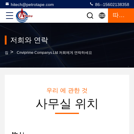
hitech@petrotape.com
86--15602138358
따옴표
저희와 연락
>
집
Cnviprime Companys.Ltd 저희에게 연락하세요
우리 에 관한 것
사무실 위치